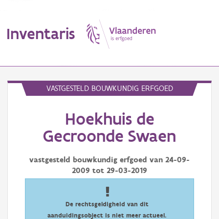
Inventaris
MENU
VASTGESTELD BOUWKUNDIG ERFGOED
Hoekhuis de
Erfgoedobject
Gecroonde Swaen
Aanduidingsobject
vastgesteld bouwkundig erfgoed van
24-09-
Waarneming
2009
tot
29-03-2019
Thema
Gebeurtenis
De rechtsgeldigheid van dit
aanduidingsobject is niet meer actueel.