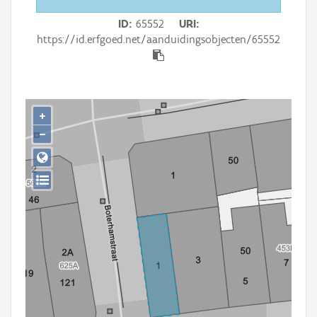
Persoon of collectief
ID
65552
URI
Downloads
https://id.erfgoed.net/aanduidingsobjecten/65552
Hergebruik
Aanmelden
+
−