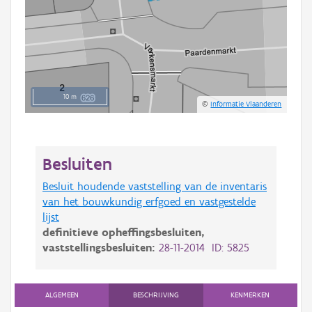
10 m
©
Informatie Vlaanderen
Besluiten
Besluit houdende vaststelling van de inventaris
van het bouwkundig erfgoed en vastgestelde
lijst
definitieve opheffingsbesluiten,
vaststellingsbesluiten:
28-11-2014 ID: 5825
ALGEMEEN
BESCHRIJVING
KENMERKEN