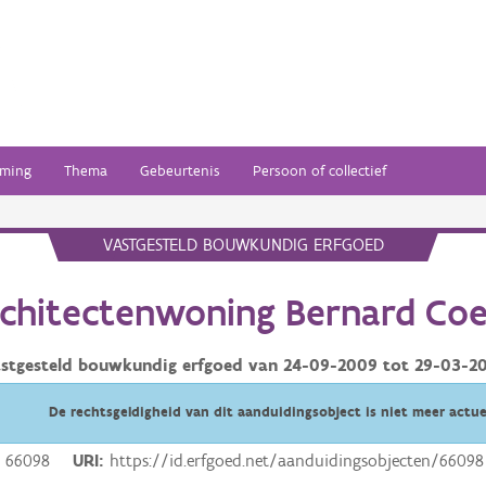
ming
Thema
Gebeurtenis
Persoon of collectief
VASTGESTELD BOUWKUNDIG ERFGOED
chitectenwoning Bernard Co
stgesteld bouwkundig erfgoed van
24-09-2009
tot
29-03-2
De rechtsgeldigheid van dit aanduidingsobject is niet meer actue
66098
URI
https://id.erfgoed.net/aanduidingsobjecten/66098