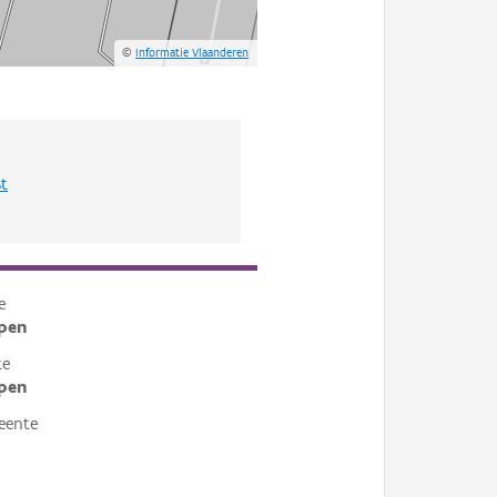
©
Informatie Vlaanderen
st
e
pen
te
pen
eente