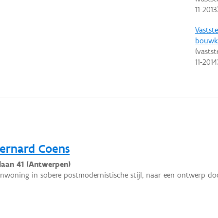
11-2013
Vastste
bouwku
(vastst
11-2014
ernard Coens
laan 41 (Antwerpen)
enwoning in sobere postmodernistische stijl, naar een ontwerp do