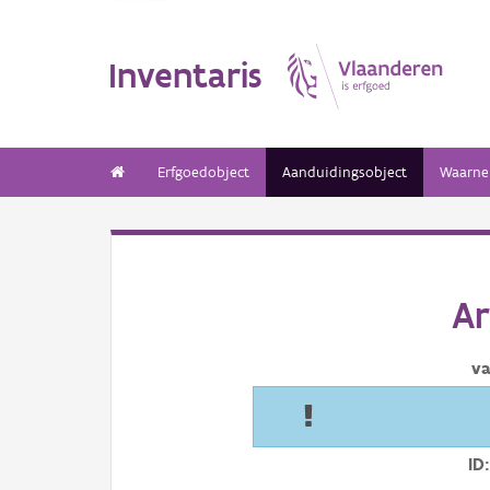
Inventaris
Erfgoedobject
Aanduidingsobject
Waarne
Ar
va
ID