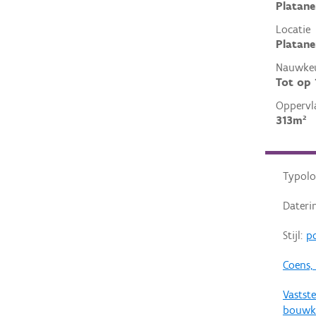
Platane
Locatie
Platane
Nauwkeu
Tot op
Oppervl
313m²
Typolo
Dateri
Stijl:
p
Coens,
Vastste
bouwk