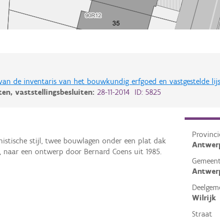
 van de inventaris van het bouwkundig erfgoed en vastgestelde lij
iten,
vaststellingsbesluiten:
28-11-2014 ID: 5825
Provinci
istische stijl, twee bouwlagen onder een plat dak
Antwer
 naar een ontwerp door Bernard Coens uit 1985.
Gemeen
Antwer
Deelgem
Wilrijk
Straat