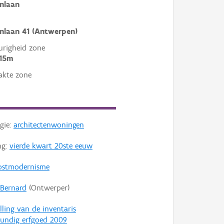
nlaan
nlaan 41 (Antwerpen)
righeid zone
 15m
akte zone
gie:
architectenwoningen
ng:
vierde kwart 20ste eeuw
ostmodernisme
 Bernard
(Ontwerper)
lling van de inventaris
undig erfgoed 2009