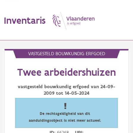
Inventaris
MENU
VASTGESTELD BOUWKUNDIG ERFGOED
Twee arbeidershuizen
Erfgoedobject
Aanduidingsobject
vastgesteld bouwkundig erfgoed van
24-09-
2009
tot
14-05-2024
Waarneming
Thema
De rechtsgeldigheid van dit
aanduidingsobject is niet meer actueel.
Gebeurtenis
ID
66268
URI