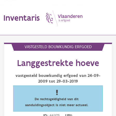
Inventaris
MENU
VASTGESTELD BOUWKUNDIG ERFGOED
Langgestrekte hoeve
Erfgoedobject
Aanduidingsobject
vastgesteld bouwkundig erfgoed van
24-09-
2009
tot
29-03-2019
Waarneming
Thema
De rechtsgeldigheid van dit
aanduidingsobject is niet meer actueel.
Gebeurtenis
ID
66375
URI