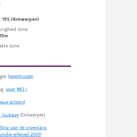
i
ei 195 (Antwerpen)
righeid zone
 15m
akte zone
gie:
herenhuizen
ng:
voor WO I
aux-artsstijl
s, Gustave
(Ontwerper)
lling van de inventaris
undig erfgoed 2009