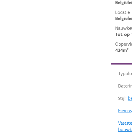
Belgiële
Locatie
Belgiël
Nauwkeu
Tot op
Oppervl
424m²
Typolo
Dateri
Stijl:
be
Fieren
Vastste
bouwk