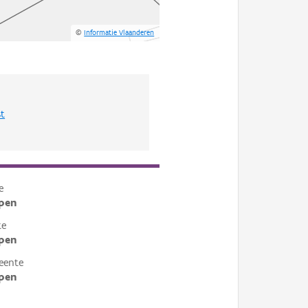
©
Informatie Vlaanderen
st
e
pen
te
pen
eente
pen