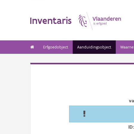
Inventaris
Erfgoedobject
Aanduidingsobject
Waarne
va
ID