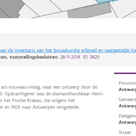
 van de inventaris van het bouwkundig erfgoed en vastgestelde lij
iten,
vaststellingsbesluiten:
28-11-2014 ID: 5825
Provinci
t art-nouveau-inslag, naar een ontwerp door de
Antwer
1913. Opdrachtgever was de diamanthandelaar Henri
Gemeen
in het Poolse Krakau, die volgens het
Antwer
886 en 1900 naar Antwerpen emigreerde.
Deelgem
Antwer
Straat