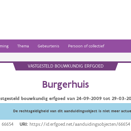
ming
Thema
Gebeurtenis
Persoon of collectief
VASTGESTELD BOUWKUNDIG ERFGOED
Burgerhuis
stgesteld bouwkundig erfgoed van
24-09-2009
tot
29-03-2
De rechtsgeldigheid van dit aanduidingsobject is niet meer actue
66654
URI
https://id.erfgoed.net/aanduidingsobjecten/66654