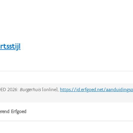
tsstijl
ED 2026:
Burgerhuis
[online],
https://id.erfgoed.net/aanduidings
rend Erfgoed