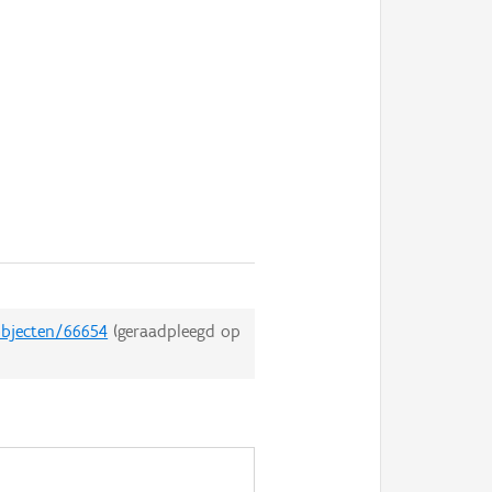
objecten/66654
(geraadpleegd op