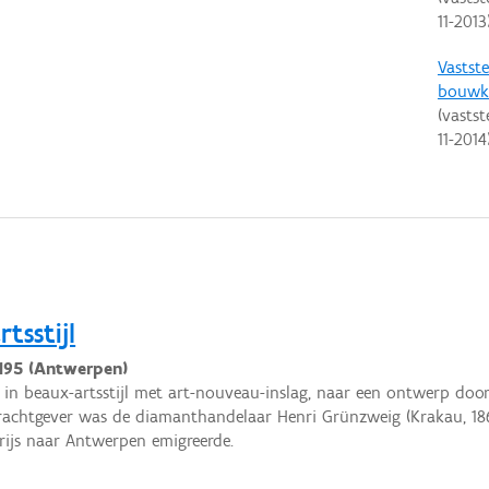
11-2013
Vastste
bouwku
(vastst
11-2014
tsstijl
 195 (Antwerpen)
 in beaux-artsstijl met art-nouveau-inslag, naar een ontwerp door
rachtgever was de diamanthandelaar Henri Grünzweig (Krakau, 1869
rijs naar Antwerpen emigreerde.