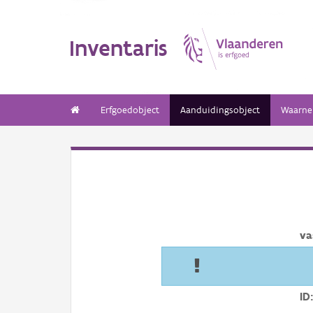
Inventaris
Erfgoedobject
Aanduidingsobject
Waarne
va
ID