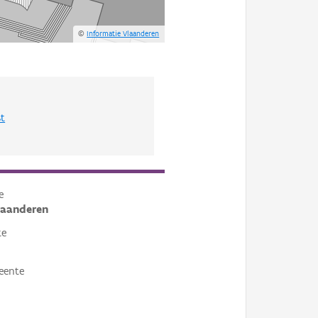
©
Informatie Vlaanderen
st
e
laanderen
te
eente