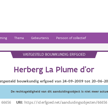
ming
Thema
Gebeurtenis
Persoon of collectief
VASTGESTELD BOUWKUNDIG ERFGOED
Herberg La Plume d'or
stgesteld bouwkundig erfgoed van
24-09-2009
tot
20-06-2
De rechtsgeldigheid van dit aanduidingsobject is niet meer actue
66656
URI
https://id.erfgoed.net/aanduidingsobjecten/66656