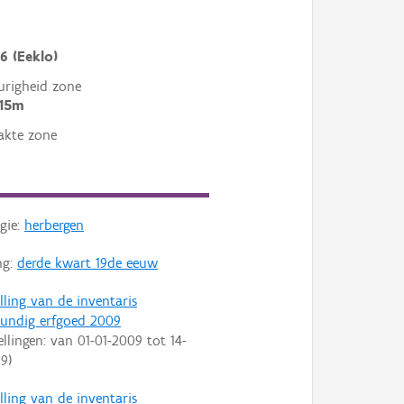
6 (Eeklo)
righeid zone
 15m
akte zone
gie:
herbergen
ng:
derde kwart 19de eeuw
lling van de inventaris
undig erfgoed 2009
ellingen: van
01-01-2009
tot
14-
09
)
lling van de inventaris