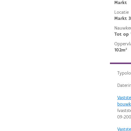
Markt
Locatie
Markt 3
Nauwkeu
Tot op
Oppervl
102m²
Typolo
Dateri
Vastste
bouwk
(vastst
09-20
Vastste