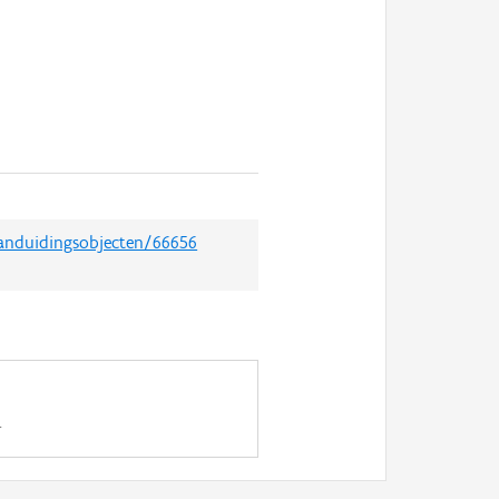
aanduidingsobjecten/66656
.