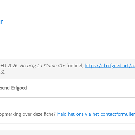
r
ED 2026:
Herberg La Plume d'or
[online],
https://id.erfgoed.net/
26
).
rend Erfgoed
 opmerking over deze fiche?
Meld het ons via het contactformulier