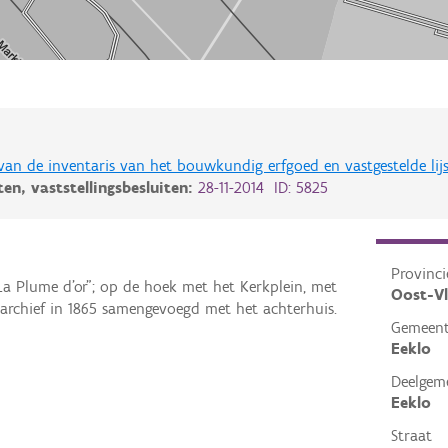
 van de inventaris van het bouwkundig erfgoed en vastgestelde lij
iten,
vaststellingsbesluiten:
28-11-2014 ID: 5825
Provinci
La Plume d'or"; op de hoek met het Kerkplein, met
Oost-V
rarchief in 1865 samengevoegd met het achterhuis.
Gemeen
Eeklo
Deelgem
Eeklo
Straat