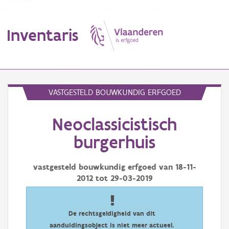
Inventaris
MENU
VASTGESTELD BOUWKUNDIG ERFGOED
Neoclassicistisch
Erfgoedobject
burgerhuis
Aanduidingsobject
vastgesteld bouwkundig erfgoed van
18-11-
Waarneming
2012
tot
29-03-2019
Thema
Gebeurtenis
De rechtsgeldigheid van dit
aanduidingsobject is niet meer actueel.