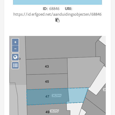
Persoon of collectief
ID
68846
URI
Downloads
https://id.erfgoed.net/aanduidingsobjecten/68846
Hergebruik
Aanmelden
+
−