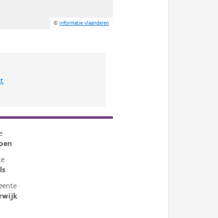
©
Informatie Vlaanderen
st
e
pen
te
ls
eente
rwijk