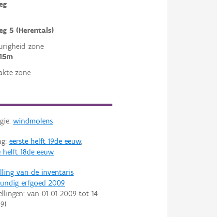
eg
g 5 (Herentals)
righeid zone
 15m
akte zone
gie:
windmolens
ng:
eerste helft 19de eeuw
,
 helft 18de eeuw
lling van de inventaris
undig erfgoed 2009
ellingen: van
01-01-2009
tot
14-
09
)