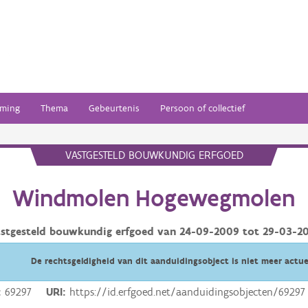
ming
Thema
Gebeurtenis
Persoon of collectief
VASTGESTELD BOUWKUNDIG ERFGOED
Windmolen Hogewegmolen
stgesteld bouwkundig erfgoed van
24-09-2009
tot
29-03-2
De rechtsgeldigheid van dit aanduidingsobject is niet meer actue
69297
URI
https://id.erfgoed.net/aanduidingsobjecten/69297