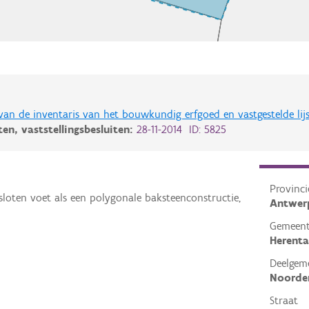
 van de inventaris van het bouwkundig erfgoed en vastgestelde lij
iten,
vaststellingsbesluiten:
28-11-2014 ID: 5825
Provinci
oten voet als een polygonale baksteenconstructie,
Antwer
Gemeen
Herenta
Deelgem
Noorde
Straat