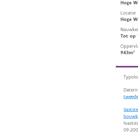
Hoge W
Locatie
Hoge We
Nauwkeu
Tot op
Oppervl
943m²
Typolo
Dateri
tweede
Vastste
bouwk
(vastst
09-20