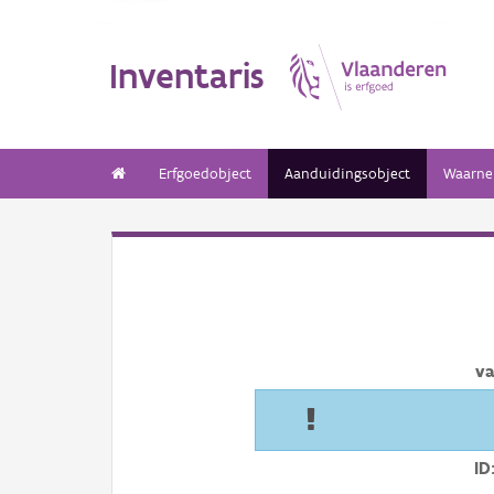
Inventaris
Erfgoedobject
Aanduidingsobject
Waarne
va
ID