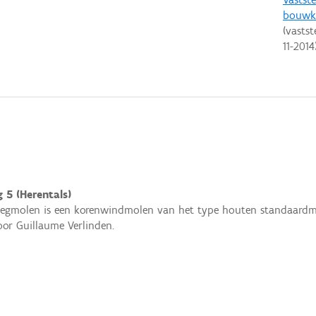
bouwku
(vastst
11-2014
 5 (Herentals)
gmolen is een korenwindmolen van het type houten standaardmo
oor Guillaume Verlinden.