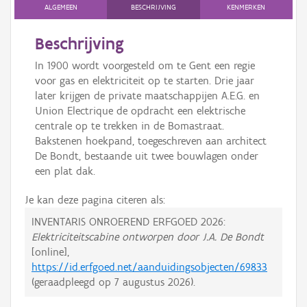
ALGEMEEN
BESCHRIJVING
KENMERKEN
Beschrijving
In 1900 wordt voorgesteld om te Gent een regie
voor gas en elektriciteit op te starten. Drie jaar
later krijgen de private maatschappijen A.E.G. en
Union Electrique de opdracht een elektrische
centrale op te trekken in de Bomastraat.
Bakstenen hoekpand, toegeschreven aan architect
De Bondt, bestaande uit twee bouwlagen onder
een plat dak.
Je kan deze pagina citeren als:
INVENTARIS ONROEREND ERFGOED 2026:
Elektriciteitscabine ontworpen door J.A. De Bondt
[online],
https://id.erfgoed.net/aanduidingsobjecten/69833
(geraadpleegd op
7 augustus 2026
).