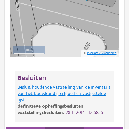
10 m
©
Informatie Vlaanderen
Besluiten
Besluit houdende vaststelling van de inventaris
van het bouwkundig erfgoed en vastgestelde
lijst
definitieve opheffingsbesluiten,
vaststellingsbesluiten:
28-11-2014 ID: 5825