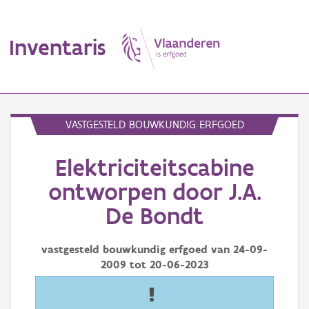
Inventaris
MENU
VASTGESTELD BOUWKUNDIG ERFGOED
Elektriciteitscabine
Erfgoedobject
ontworpen door J.A.
Aanduidingsobject
De Bondt
Waarneming
vastgesteld bouwkundig erfgoed van
24-09-
Thema
2009
tot
20-06-2023
Gebeurtenis