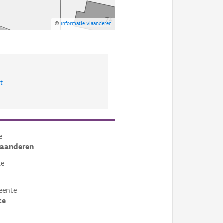
©
Informatie Vlaanderen
st
e
laanderen
te
eente
ke