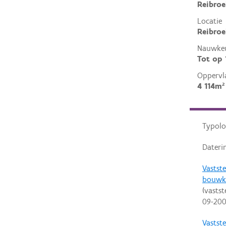
Reibroe
Locatie
Reibroe
Nauwkeu
Tot op
Oppervl
4 114m²
Typolo
Dateri
Vastste
bouwk
(vastst
09-20
Vastste