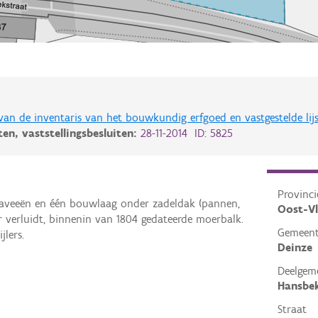
 van de inventaris van het bouwkundig erfgoed en vastgestelde lij
iten,
vaststellingsbesluiten:
28-11-2014 ID: 5825
Provinci
raveeën en één bouwlaag onder zadeldak (pannen,
Oost-V
ar verluidt, binnenin van 1804 gedateerde moerbalk.
Gemeen
jlers.
Deinze
Deelgem
Hansbe
Straat