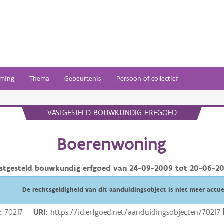
ming
Thema
Gebeurtenis
Persoon of collectief
VASTGESTELD BOUWKUNDIG ERFGOED
Boerenwoning
stgesteld bouwkundig erfgoed van
24-09-2009
tot
20-06-2
De rechtsgeldigheid van dit aanduidingsobject is niet meer actue
D
70217
URI
https://id.erfgoed.net/aanduidingsobjecten/70217