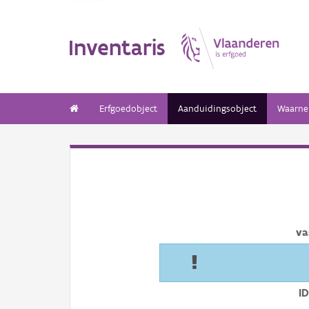
Inventaris
Erfgoedobject
Aanduidingsobject
Waarne
va
I