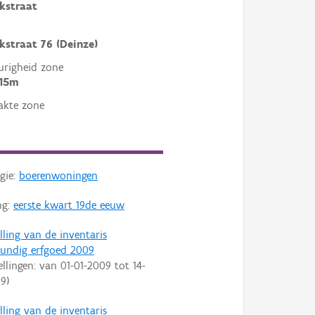
kstraat
kstraat 76 (Deinze)
righeid zone
 15m
akte zone
gie:
boerenwoningen
ng:
eerste kwart 19de eeuw
lling van de inventaris
undig erfgoed 2009
ellingen: van
01-01-2009
tot
14-
09
)
lling van de inventaris