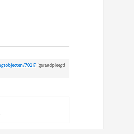
ngsobjecten/70217
(geraadpleegd
.