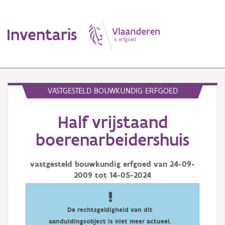
Inventaris
MENU
VASTGESTELD BOUWKUNDIG ERFGOED
Half vrijstaand
Erfgoedobject
boerenarbeidershuis
Aanduidingsobject
vastgesteld bouwkundig erfgoed van
24-09-
Waarneming
2009
tot
14-05-2024
Thema
Gebeurtenis
De rechtsgeldigheid van dit
aanduidingsobject is niet meer actueel.