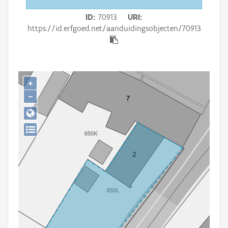
Persoon of collectief
ID
70913
URI
Downloads
https://id.erfgoed.net/aanduidingsobjecten/70913
Hergebruik
Aanmelden
+
−