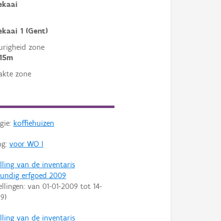
ekaai
kaai 1 (Gent)
righeid zone
 15m
akte zone
gie:
koffiehuizen
ng:
voor WO I
lling van de inventaris
undig erfgoed 2009
ellingen: van
01-01-2009
tot
14-
09
)
lling van de inventaris