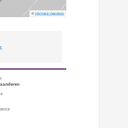
©
Informatie Vlaanderen
st
e
laanderen
te
eente