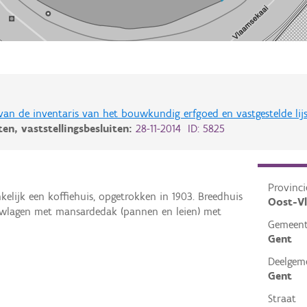
 van de inventaris van het bouwkundig erfgoed en vastgestelde lij
iten,
vaststellingsbesluiten:
28-11-2014 ID: 5825
Provinci
kelijk een koffiehuis, opgetrokken in 1903. Breedhuis
Oost-V
wlagen met mansardedak (pannen en leien) met
Gemeen
Gent
Deelgem
Gent
Straat