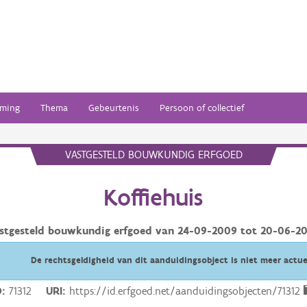
ming
Thema
Gebeurtenis
Persoon of collectief
VASTGESTELD BOUWKUNDIG ERFGOED
Koffiehuis
stgesteld bouwkundig erfgoed van
24-09-2009
tot
20-06-2
De rechtsgeldigheid van dit aanduidingsobject is niet meer actue
D
71312
URI
https://id.erfgoed.net/aanduidingsobjecten/71312