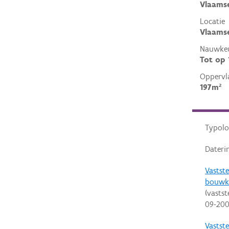
Vlaams
Locatie
Vlaamse
Nauwkeu
Tot op
Oppervl
197m²
Typolo
Dateri
Vastste
bouwk
(vastst
09-20
Vastste