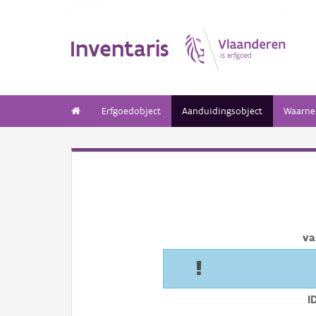
Inventaris
Erfgoedobject
Aanduidingsobject
Waarne
va
I