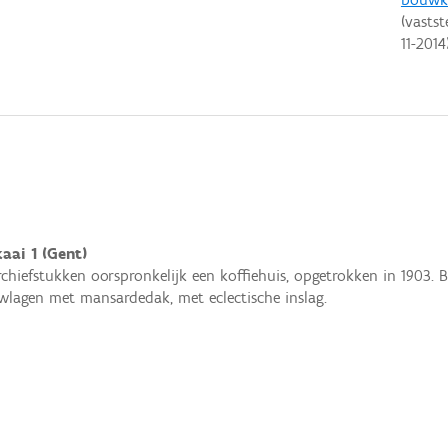
(vastst
11-2014
aai 1 (Gent)
rchiefstukken oorspronkelijk een koffiehuis, opgetrokken in 1903.
lagen met mansardedak, met eclectische inslag.