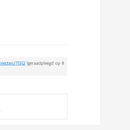
bjecten/71312
(geraadpleegd op
8
.