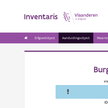
Inventaris
Erfgoedobject
Aanduidingsobject
Waarne
Bur
va
I