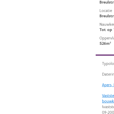
Breulst
Locatie
Breulst
Nauwkeu
Tot op
Oppervl
526m²
Typolo
Dateri
Apers, 
Vastste
bouwk
(vastst
09-20