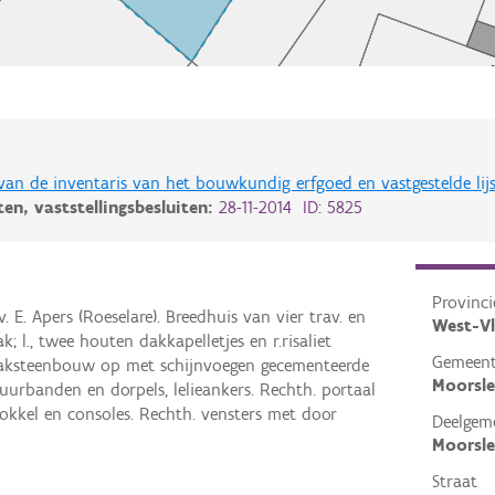
 van de inventaris van het bouwkundig erfgoed en vastgestelde lij
iten,
vaststellingsbesluiten:
28-11-2014 ID: 5825
Provinci
v. E. Apers (Roeselare). Breedhuis van vier trav. en
West-V
; l., twee houten dakkapelletjes en r.risaliet
Gemeen
baksteenbouw op met schijnvoegen gecementeerde
Moorsl
muurbanden en dorpels, lelieankers. Rechth. portaal
okkel en consoles. Rechth. vensters met door
Deelgem
Moorsl
Straat