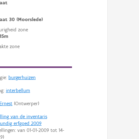
raat
raat 30 (Moorslede)
righeid zone
 15m
akte zone
gie:
burgerhuizen
ng:
interbellum
Ernest
(Ontwerper)
lling van de inventaris
undig erfgoed 2009
ellingen: van
01-01-2009
tot
14-
09
)