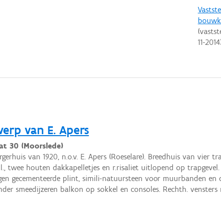
Vastste
bouwku
(vastst
11-2014
erp van E. Apers
aat 30 (Moorslede)
rgerhuis van 1920, n.o.v. E. Apers (Roeselare). Breedhuis van vier t
 l., twee houten dakkapelletjes en r.risaliet uitlopend op trapge
gen gecementeerde plint, simili-natuursteen voor muurbanden en do
nder smeedijzeren balkon op sokkel en consoles. Rechth. vensters