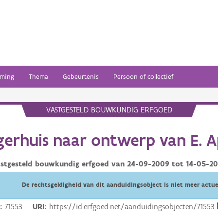
ming
Thema
Gebeurtenis
Persoon of collectief
VASTGESTELD BOUWKUNDIG ERFGOED
gerhuis naar ontwerp van E. A
stgesteld bouwkundig erfgoed van
24-09-2009
tot
14-05-2
De rechtsgeldigheid van dit aanduidingsobject is niet meer actue
D
71553
URI
https://id.erfgoed.net/aanduidingsobjecten/71553