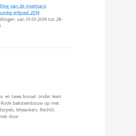
lling van de inventaris
ndig erfgoed 2014
ellingen: van
01-01-2014
tot
28-
)
rav. en twee bouwl. onder leien
vel. Rode baksteenbouw op met
rpels, lelieankers. Rechth.
 met door