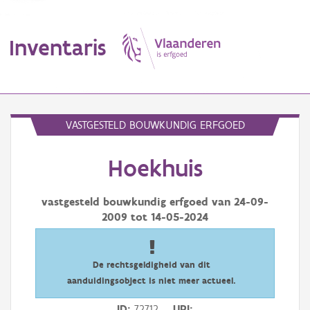
Inventaris
MENU
VASTGESTELD BOUWKUNDIG ERFGOED
Hoekhuis
Erfgoedobject
Aanduidingsobject
vastgesteld bouwkundig erfgoed van
24-09-
2009
tot
14-05-2024
Waarneming
Thema
De rechtsgeldigheid van dit
aanduidingsobject is niet meer actueel.
Gebeurtenis
ID
72712
URI