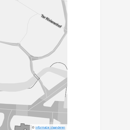
©
Informatie Vlaanderen