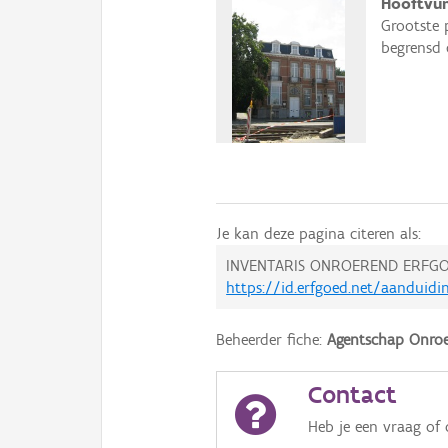
Hooftvun
Grootste 
begrensd 
Je kan deze pagina citeren als:
INVENTARIS ONROEREND ERFGO
https://id.erfgoed.net/aanduidi
Beheerder fiche:
Agentschap Onroe
Contact
Heb je een vraag of