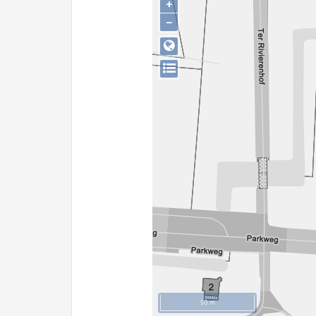
+
−
50 m