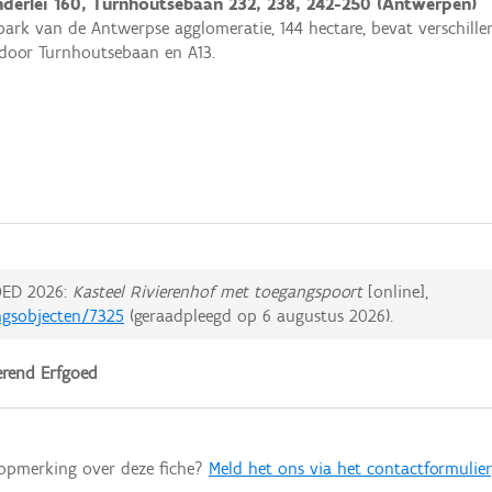
derlei 160, Turnhoutsebaan 232, 238, 242-250 (Antwerpen)
park van de Antwerpse agglomeratie, 144 hectare, bevat verschill
door Turnhoutsebaan en A13.
ED 2026:
Kasteel Rivierenhof met toegangspoort
[online],
ngsobjecten/7325
(geraadpleegd op
6 augustus 2026
).
rend Erfgoed
 opmerking over deze fiche?
Meld het ons via het contactformulier