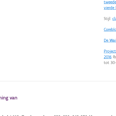
tweede
vierde
Stijl:
cl
Corebl
De Wail
Projec
2016
(b
tot
30
ming van