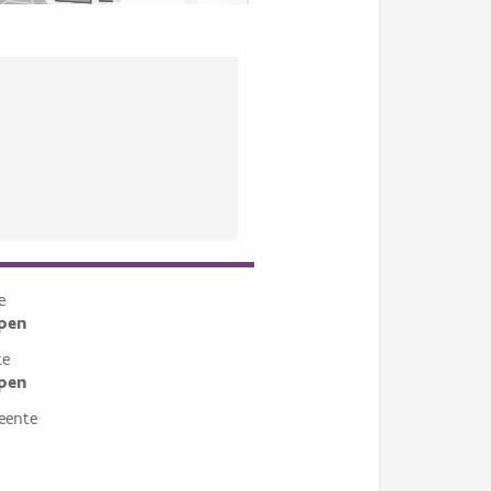
e
pen
te
pen
eente