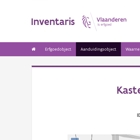
Inventaris
Erfgoedobject
Aanduidingsobject
Waarne
Kast
I