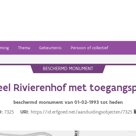
ming
Thema
Gebeurtenis
Persoon of collectief
BESCHERMD MONUMENT
eel Rivierenhof met toegangs
beschermd monument van
01-02-1993
tot heden
D
7325
URI
https://id.erfgoed.net/aanduidingsobjecten/7325