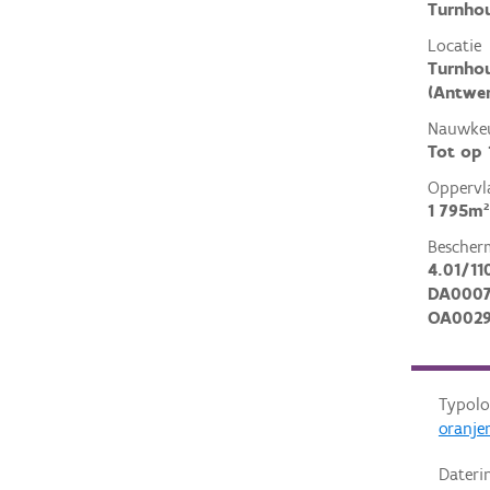
Turnho
Locatie
Turnho
(Antwe
Nauwkeu
Tot op
Oppervl
1 795m²
Bescher
4.01/11
DA000
OA002
Typolo
oranjer
Dateri