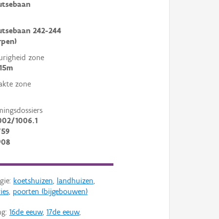
utsebaan
utsebaan 242-244
rpen)
righeid zone
 15m
akte zone
mingsdossiers
002/1006.1
759
908
gie:
koetshuizen
,
landhuizen
,
ies
,
poorten (bijgebouwen)
ng:
16de eeuw
,
17de eeuw
,