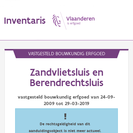
Inventaris
MENU
VASTGESTELD BOUWKUNDIG ERFGOED
Zandvlietsluis en
Erfgoedobject
Berendrechtsluis
Aanduidingsobject
vastgesteld bouwkundig erfgoed van
24-09-
Waarneming
2009
tot
29-03-2019
Thema
Gebeurtenis
De rechtsgeldigheid van dit
aanduidingsobject is niet meer actueel.