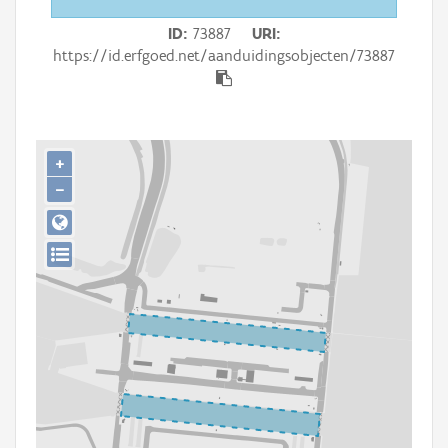
Persoon of collectief
ID
73887
URI
Downloads
https://id.erfgoed.net/aanduidingsobjecten/73887
Hergebruik
Aanmelden
+
−