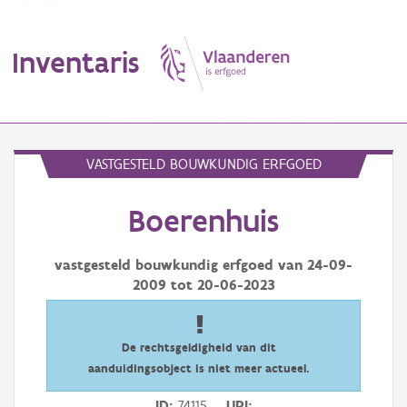
Inventaris
MENU
VASTGESTELD BOUWKUNDIG ERFGOED
Boerenhuis
Erfgoedobject
Aanduidingsobject
vastgesteld bouwkundig erfgoed van
24-09-
2009
tot
20-06-2023
Waarneming
Thema
De rechtsgeldigheid van dit
aanduidingsobject is niet meer actueel.
Gebeurtenis
ID
74115
URI