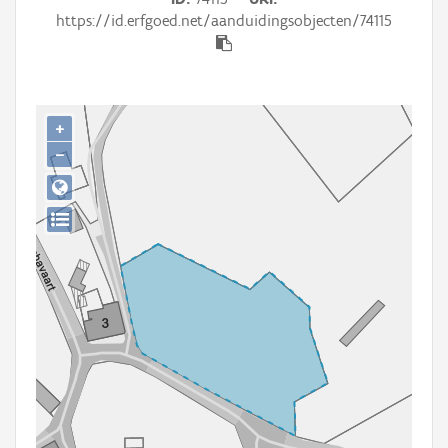
Persoon of collectief
https://id.erfgoed.net/aanduidingsobjecten/74115
Downloads
Hergebruik
+
Aanmelden
−