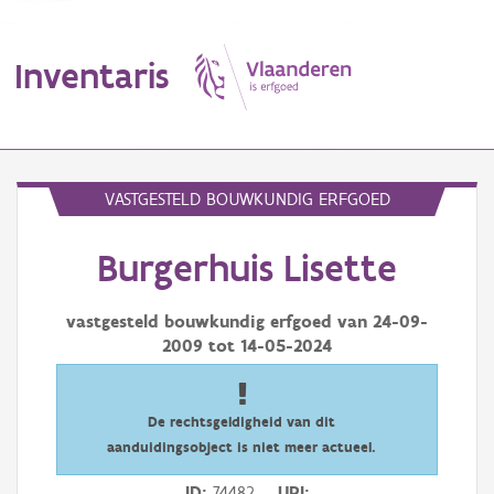
Inventaris
MENU
VASTGESTELD BOUWKUNDIG ERFGOED
Burgerhuis Lisette
Erfgoedobject
Aanduidingsobject
vastgesteld bouwkundig erfgoed van
24-09-
2009
tot
14-05-2024
Waarneming
Thema
De rechtsgeldigheid van dit
aanduidingsobject is niet meer actueel.
Gebeurtenis
ID
74482
URI