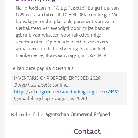
Marie-Josélaan nr. 17. Z.g. "Lisette". Burgerhuis van
1929 n.o.v. architect R. D' Helft (Blankenberge). Vier
bouwlagen onder plat dak, parement van witte
sierbaksteen verlevendigd door grijze banden,
gebruik van witsteen voor fakkelvormige
sierelementen. Oplopende overhoekse erkers
gemarkeerd in de borstwering. Stadsarchief
Blankenberge, Bouwaanvragen, nr. 56/ 1929.
Je kan deze pagina citeren als:
INVENTARIS ONROEREND ERFGOED 2026:
Burgerhuis Lisette
[online],
https://id.erfgoed.net/aanduidingsobjecten/74482
(geraadpleegd op
7 augustus 2026
).
Beheerder fiche:
Agentschap Onroerend Erfgoed
Contact