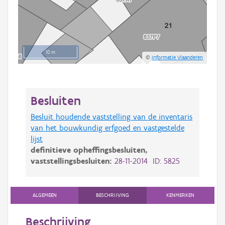
10 m
©
Informatie Vlaanderen
Besluiten
Besluit houdende vaststelling van de inventaris
van het bouwkundig erfgoed en vastgestelde
lijst
definitieve opheffingsbesluiten,
vaststellingsbesluiten:
28-11-2014 ID: 5825
ALGEMEEN
BESCHRIJVING
KENMERKEN
Beschrijving