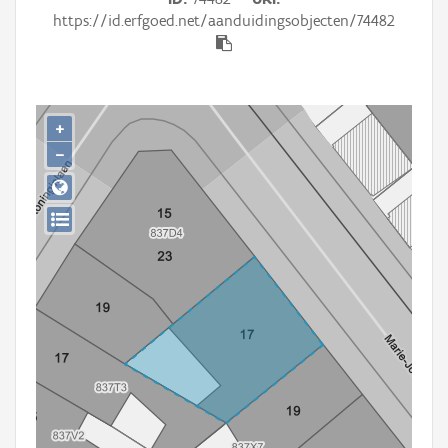
Persoon of collectief
https://id.erfgoed.net/aanduidingsobjecten/74482
Downloads
Hergebruik
+
Aanmelden
−