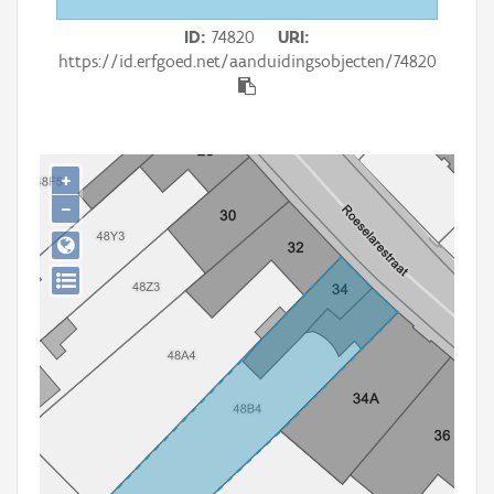
Persoon of collectief
ID
74820
URI
Downloads
https://id.erfgoed.net/aanduidingsobjecten/74820
Hergebruik
Aanmelden
+
−