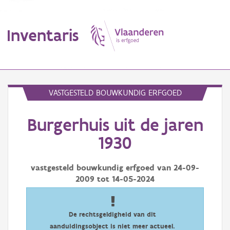
Inventaris
MENU
VASTGESTELD BOUWKUNDIG ERFGOED
Burgerhuis uit de jaren
Erfgoedobject
1930
Aanduidingsobject
vastgesteld bouwkundig erfgoed van
24-09-
Waarneming
2009
tot
14-05-2024
Thema
Gebeurtenis
De rechtsgeldigheid van dit
aanduidingsobject is niet meer actueel.