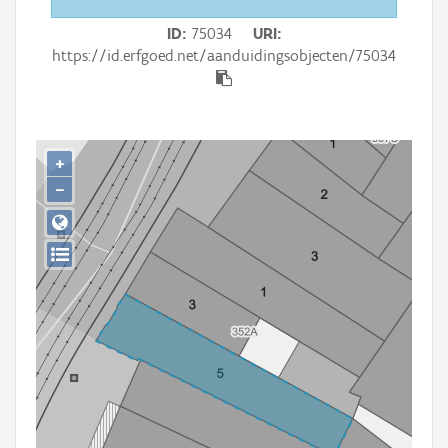
Persoon of collectief
ID
75034
URI
Downloads
https://id.erfgoed.net/aanduidingsobjecten/75034
Hergebruik
Aanmelden
+
−