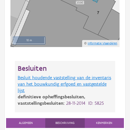
10 m
©
Informatie Vlaanderen
Besluiten
Besluit houdende vaststelling van de inventaris
van het bouwkundig erfgoed en vastgestelde
lijst
definitieve opheffingsbesluiten,
vaststellingsbesluiten:
28-11-2014 ID: 5825
ALGEMEEN
BESCHRIJVING
KENMERKEN