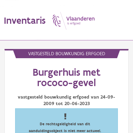
Inventaris
MENU
VASTGESTELD BOUWKUNDIG ERFGOED
Burgerhuis met
Erfgoedobject
rococo-gevel
Aanduidingsobject
vastgesteld bouwkundig erfgoed van
24-09-
Waarneming
2009
tot
20-06-2023
Thema
Gebeurtenis
De rechtsgeldigheid van dit
aanduidingsobject is niet meer actueel.