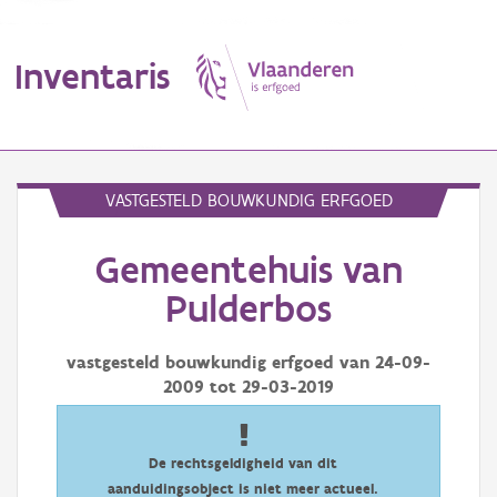
Inventaris
MENU
VASTGESTELD BOUWKUNDIG ERFGOED
Gemeentehuis van
Erfgoedobject
Pulderbos
Aanduidingsobject
vastgesteld bouwkundig erfgoed van
24-09-
Waarneming
2009
tot
29-03-2019
Thema
Gebeurtenis
De rechtsgeldigheid van dit
aanduidingsobject is niet meer actueel.