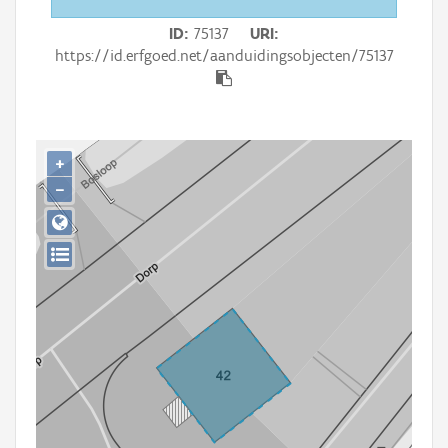
Persoon of collectief
ID
75137
URI
Downloads
https://id.erfgoed.net/aanduidingsobjecten/75137
Hergebruik
Aanmelden
+
−