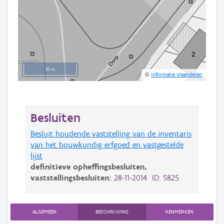
10 m
©
Informatie Vlaanderen
Besluiten
Besluit houdende vaststelling van de inventaris
van het bouwkundig erfgoed en vastgestelde
lijst
definitieve opheffingsbesluiten,
vaststellingsbesluiten:
28-11-2014 ID: 5825
ALGEMEEN
BESCHRIJVING
KENMERKEN