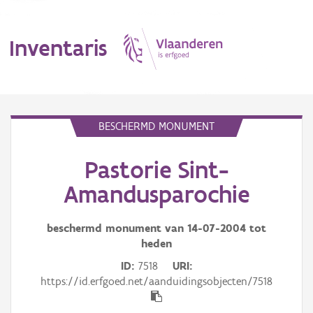
Inventaris
MENU
BESCHERMD MONUMENT
Pastorie Sint-
Erfgoedobject
Amandusparochie
Aanduidingsobject
beschermd monument van
14-07-2004
tot
Waarneming
heden
Thema
ID
7518
URI
https://id.erfgoed.net/aanduidingsobjecten/7518
Gebeurtenis