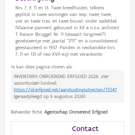
Nrs. 7, 9, 11 en 13. Twee breedhuizen, telkens
geplitst in twee woningen van resp. twee, twee,
vier en twee trav. en twee bouwl. onder zadeldak
(Vlaamse pannen), gebouwd in XX a n.o.v. architect
T. Raison (Brugge). Nr. 11 bewaart (origineel?)
gevelsteentje met jaartal "1711" en is consoliderend
gerestaureerd in 1937. Panden in neobarokke (nrs.
7, 11 en 13) of neo-XVII-stijl met verankerde,
Je kan deze pagina citeren als:
INVENTARIS ONROEREND ERFGOED 2026:
Vier
woonhuizen
[online],
https://id.erfgoed.net/aanduidingsobjecten/75547
(geraadpleegd op
6 augustus 2026
).
Beheerder fiche:
Agentschap Onroerend Erfgoed
Contact