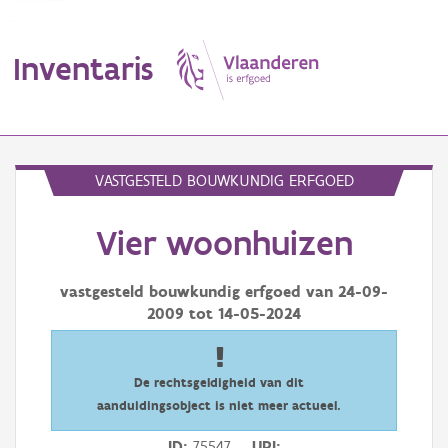
Inventaris
MENU
VASTGESTELD BOUWKUNDIG ERFGOED
Vier woonhuizen
Erfgoedobject
Aanduidingsobject
vastgesteld bouwkundig erfgoed van
24-09-
2009
tot
14-05-2024
Waarneming
Thema
De rechtsgeldigheid van dit
aanduidingsobject is niet meer actueel.
Gebeurtenis
ID
75547
URI