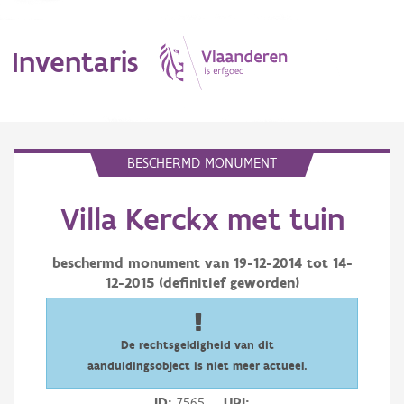
Inventaris
MENU
BESCHERMD MONUMENT
Villa Kerckx met tuin
Erfgoedobject
Aanduidingsobject
beschermd monument van
19-12-2014
tot
14-
12-2015
(definitief geworden)
Waarneming
Thema
De rechtsgeldigheid van dit
aanduidingsobject is niet meer actueel.
Gebeurtenis
ID
7565
URI