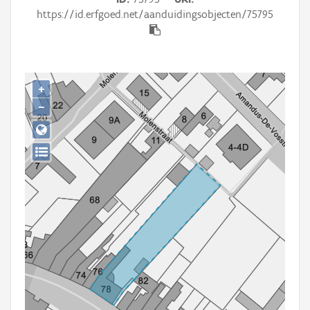
Persoon of collectief
https://id.erfgoed.net/aanduidingsobjecten/75795
Downloads
Hergebruik
+
Aanmelden
−