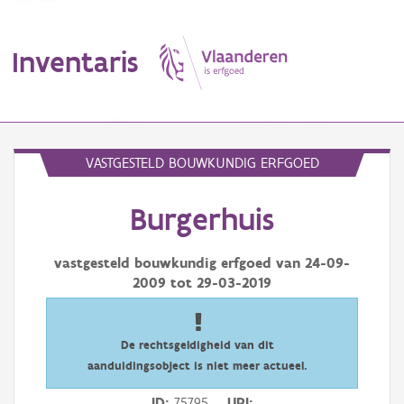
Inventaris
MENU
VASTGESTELD BOUWKUNDIG ERFGOED
Burgerhuis
Erfgoedobject
Aanduidingsobject
vastgesteld bouwkundig erfgoed van
24-09-
2009
tot
29-03-2019
Waarneming
Thema
De rechtsgeldigheid van dit
aanduidingsobject is niet meer actueel.
Gebeurtenis
ID
75795
URI