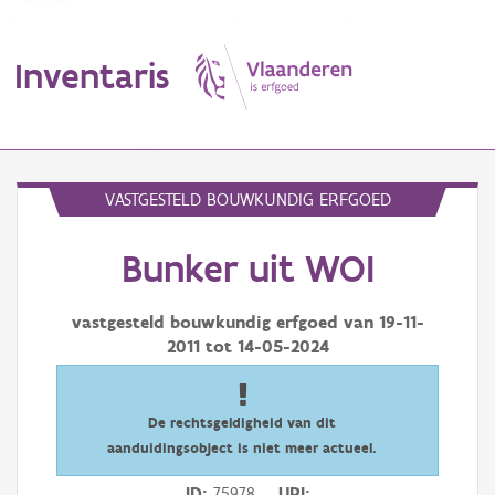
Inventaris
MENU
VASTGESTELD BOUWKUNDIG ERFGOED
Bunker uit WOI
Erfgoedobject
Aanduidingsobject
vastgesteld bouwkundig erfgoed van
19-11-
2011
tot
14-05-2024
Waarneming
Thema
De rechtsgeldigheid van dit
aanduidingsobject is niet meer actueel.
Gebeurtenis
ID
75978
URI