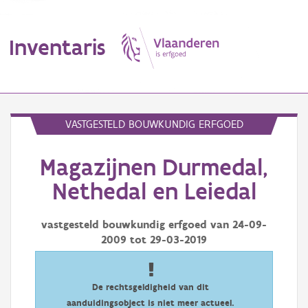
Inventaris
MENU
VASTGESTELD BOUWKUNDIG ERFGOED
Magazijnen Durmedal,
Erfgoedobject
Nethedal en Leiedal
Aanduidingsobject
vastgesteld bouwkundig erfgoed van
24-09-
Waarneming
2009
tot
29-03-2019
Thema
Gebeurtenis
De rechtsgeldigheid van dit
aanduidingsobject is niet meer actueel.