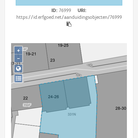
Persoon of collectief
ID
76999
URI
Downloads
https://id.erfgoed.net/aanduidingsobjecten/76999
Hergebruik
Aanmelden
+
−