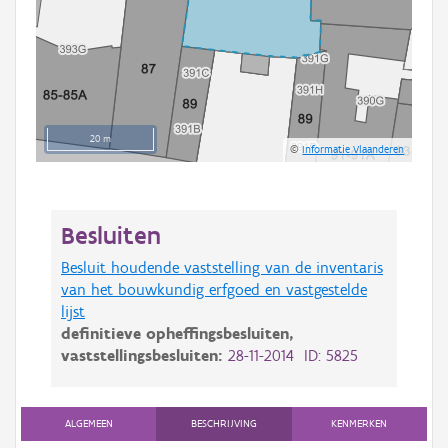
20 m
©
Informatie Vlaanderen
Besluiten
Besluit houdende vaststelling van de inventaris
van het bouwkundig erfgoed en vastgestelde
lijst
definitieve opheffingsbesluiten,
vaststellingsbesluiten:
28-11-2014 ID: 5825
ALGEMEEN
BESCHRIJVING
KENMERKEN