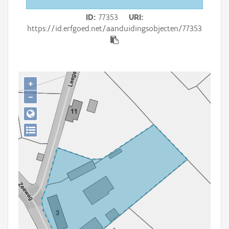
Persoon of collectief
ID
77353
URI
Downloads
https://id.erfgoed.net/aanduidingsobjecten/77353
Hergebruik
Aanmelden
+
−