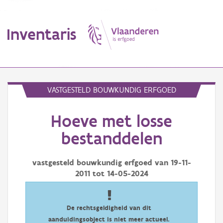
Inventaris
MENU
VASTGESTELD BOUWKUNDIG ERFGOED
Hoeve met losse
Erfgoedobject
bestanddelen
Aanduidingsobject
vastgesteld bouwkundig erfgoed van
19-11-
Waarneming
2011
tot
14-05-2024
Thema
Gebeurtenis
De rechtsgeldigheid van dit
aanduidingsobject is niet meer actueel.