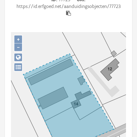
Persoon of collectief
https://id.erfgoed.net/aanduidingsobjecten/77723
Downloads
Hergebruik
+
Aanmelden
−