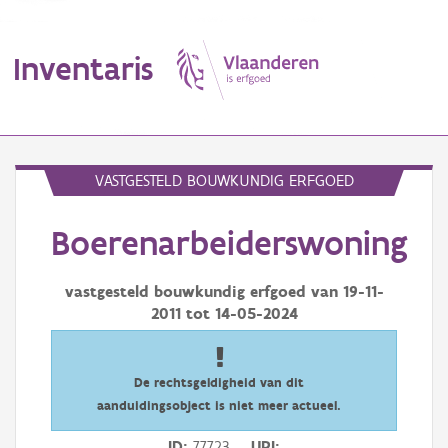
Inventaris
MENU
VASTGESTELD BOUWKUNDIG ERFGOED
Boerenarbeiderswoning
Erfgoedobject
Aanduidingsobject
vastgesteld bouwkundig erfgoed van
19-11-
2011
tot
14-05-2024
Waarneming
Thema
De rechtsgeldigheid van dit
aanduidingsobject is niet meer actueel.
Gebeurtenis
ID
77723
URI