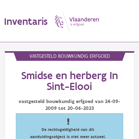
Inventaris
MENU
VASTGESTELD BOUWKUNDIG ERFGOED
Smidse en herberg In
Erfgoedobject
Sint-Elooi
Aanduidingsobject
vastgesteld bouwkundig erfgoed van
24-09-
Waarneming
2009
tot
20-06-2023
Thema
Gebeurtenis
De rechtsgeldigheid van dit
aanduidingsobject is niet meer actueel.