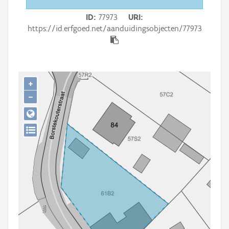
Persoon of collectief
ID
77973
URI
Downloads
https://id.erfgoed.net/aanduidingsobjecten/77973
Hergebruik
Aanmelden
+
−