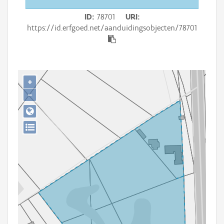
Persoon of collectief
ID
78701
URI
Downloads
https://id.erfgoed.net/aanduidingsobjecten/78701
Hergebruik
Aanmelden
+
−