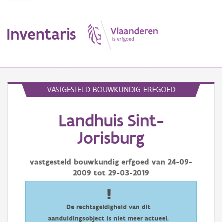
Inventaris
MENU
VASTGESTELD BOUWKUNDIG ERFGOED
Landhuis Sint-
Erfgoedobject
Jorisburg
Aanduidingsobject
vastgesteld bouwkundig erfgoed van
24-09-
Waarneming
2009
tot
29-03-2019
Thema
Gebeurtenis
De rechtsgeldigheid van dit
aanduidingsobject is niet meer actueel.