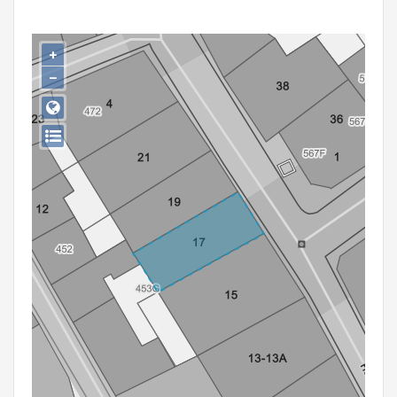
Persoon of collectief
Downloads
+
−
Hergebruik
Aanmelden