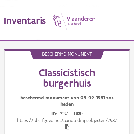
Inventaris
MENU
BESCHERMD MONUMENT
Classicistisch
Erfgoedobject
burgerhuis
Aanduidingsobject
beschermd monument van
03-09-1981
tot
Waarneming
heden
Thema
ID
7937
URI
https://id.erfgoed.net/aanduidingsobjecten/7937
Gebeurtenis