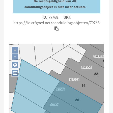
De rechtsgeldigheid van dit
Persoon of collectief
aanduidingsobject is niet meer actueel.
Downloads
ID
79768
URI
https://id.erfgoed.net/aanduidingsobjecten/79768
Hergebruik
Aanmelden
+
−