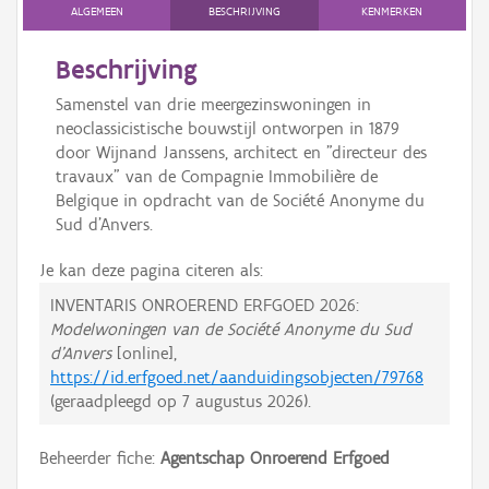
ALGEMEEN
BESCHRIJVING
KENMERKEN
Beschrijving
Samenstel van drie meergezinswoningen in
neoclassicistische bouwstijl ontworpen in 1879
door Wijnand Janssens, architect en "directeur des
travaux" van de Compagnie Immobilière de
Belgique in opdracht van de Société Anonyme du
Sud d'Anvers.
Je kan deze pagina citeren als:
INVENTARIS ONROEREND ERFGOED 2026:
Modelwoningen van de Société Anonyme du Sud
d'Anvers
[online],
https://id.erfgoed.net/aanduidingsobjecten/79768
(geraadpleegd op
7 augustus 2026
).
Beheerder fiche:
Agentschap Onroerend Erfgoed