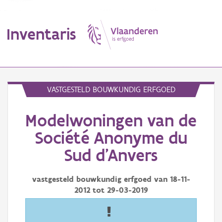
Inventaris
MENU
VASTGESTELD BOUWKUNDIG ERFGOED
Modelwoningen van de
Erfgoedobject
Société Anonyme du
Aanduidingsobject
Sud d'Anvers
Waarneming
vastgesteld bouwkundig erfgoed van
18-11-
Thema
2012
tot
29-03-2019
Gebeurtenis