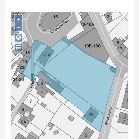
Persoon of collectief
Downloads
+
−
Hergebruik
Aanmelden