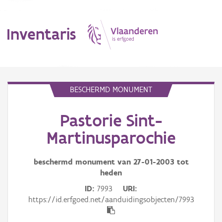
Inventaris
MENU
BESCHERMD MONUMENT
Pastorie Sint-
Erfgoedobject
Martinusparochie
Aanduidingsobject
beschermd monument van
27-01-2003
tot
Waarneming
heden
Thema
ID
7993
URI
https://id.erfgoed.net/aanduidingsobjecten/7993
Gebeurtenis