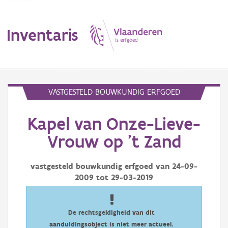
Inventaris
MENU
VASTGESTELD BOUWKUNDIG ERFGOED
Kapel van Onze-Lieve-
Erfgoedobject
Vrouw op 't Zand
Aanduidingsobject
vastgesteld bouwkundig erfgoed van
24-09-
Waarneming
2009
tot
29-03-2019
Thema
Gebeurtenis
De rechtsgeldigheid van dit
aanduidingsobject is niet meer actueel.