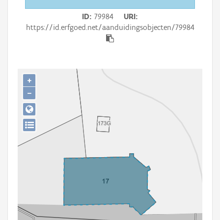
Persoon of collectief
ID
79984
URI
Downloads
https://id.erfgoed.net/aanduidingsobjecten/79984
Hergebruik
Aanmelden
+
−