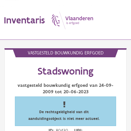
Inventaris
MENU
VASTGESTELD BOUWKUNDIG ERFGOED
Stadswoning
Erfgoedobject
Aanduidingsobject
vastgesteld bouwkundig erfgoed van
24-09-
2009
tot
20-06-2023
Waarneming
Thema
De rechtsgeldigheid van dit
aanduidingsobject is niet meer actueel.
Gebeurtenis
ID
80430
URI