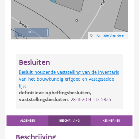
10 m
©
Informatie Vlaanderen
Besluiten
Besluit houdende vaststelling van de inventaris
van het bouwkundig erfgoed en vastgestelde
lijst
definitieve opheffingsbesluiten,
vaststellingsbesluiten:
28-11-2014 ID: 5825
ALGEMEEN
BESCHRIJVING
KENMERKEN
Beschrijving