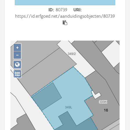
Persoon of collectief
ID
80739
URI
Downloads
https://id.erfgoed.net/aanduidingsobjecten/80739
Hergebruik
Aanmelden
+
−