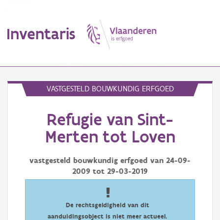
Inventaris
MENU
VASTGESTELD BOUWKUNDIG ERFGOED
Refugie van Sint-
Erfgoedobject
Merten tot Loven
Aanduidingsobject
vastgesteld bouwkundig erfgoed van
24-09-
Waarneming
2009
tot
29-03-2019
Thema
Gebeurtenis
De rechtsgeldigheid van dit
aanduidingsobject is niet meer actueel.