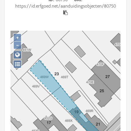
Persoon of collectief
https://id.erfgoed.net/aanduidingsobjecten/80750
Downloads
Hergebruik
+
Aanmelden
−