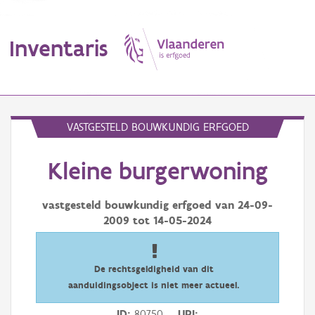
Inventaris
MENU
VASTGESTELD BOUWKUNDIG ERFGOED
Kleine burgerwoning
Erfgoedobject
Aanduidingsobject
vastgesteld bouwkundig erfgoed van
24-09-
2009
tot
14-05-2024
Waarneming
Thema
De rechtsgeldigheid van dit
aanduidingsobject is niet meer actueel.
Gebeurtenis
ID
80750
URI