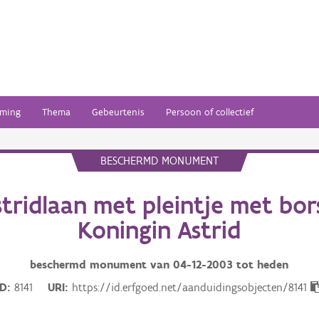
ming
Thema
Gebeurtenis
Persoon of collectief
BESCHERMD MONUMENT
stridlaan met pleintje met bor
Koningin Astrid
beschermd monument van
04-12-2003
tot heden
ID
8141
URI
https://id.erfgoed.net/aanduidingsobjecten/8141