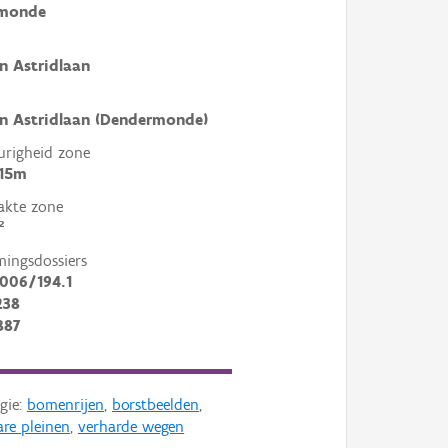
monde
n Astridlaan
n Astridlaan (Dendermonde)
righeid zone
 15m
akte zone
²
mingsdossiers
006/194.1
238
887
gie:
bomenrijen
,
borstbeelden
,
re pleinen
,
verharde wegen