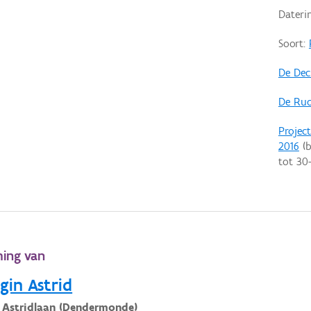
Dateri
Soort:
De Dec
De Rud
Projec
2016
(b
tot
30
ming van
gin Astrid
 Astridlaan (Dendermonde)