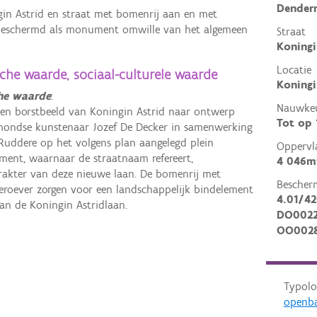
Dender
gin Astrid en straat met bomenrij aan en met
 beschermd als monument omwille van het algemeen
Straat
Koningi
Locatie
sche waarde, sociaal-culturele waarde
Koningi
che waarde
:
Nauwkeu
zen borstbeeld van Koningin Astrid naar ontwerp
Tot op
ondse kunstenaar Jozef De Decker in samenwerking
Ruddere op het volgens plan aangelegd plein
Oppervl
ment, waarnaar de straatnaam refereert,
4 046m
arakter van deze nieuwe laan. De bomenrij met
Bescher
eroever zorgen voor een landschappelijk bindelement
4.01/42
an de Koningin Astridlaan.
DO002
OO002
Typolo
openba