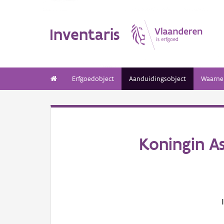
Inventaris
Erfgoedobject
Aanduidingsobject
Waarne
Koningin A