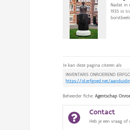
Nadat in 
1935 in t
borstbeel
Je kan deze pagina citeren als:
INVENTARIS ONROEREND ERFGO
https://id.erfgoed.net/aanduidi
Beheerder fiche:
Agentschap Onroe
Contact
Heb je een vraag of