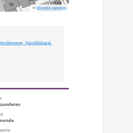
©
Informatie Vlaanderen
Denderoever, Handelsbank,
e
laanderen
te
monde
eente