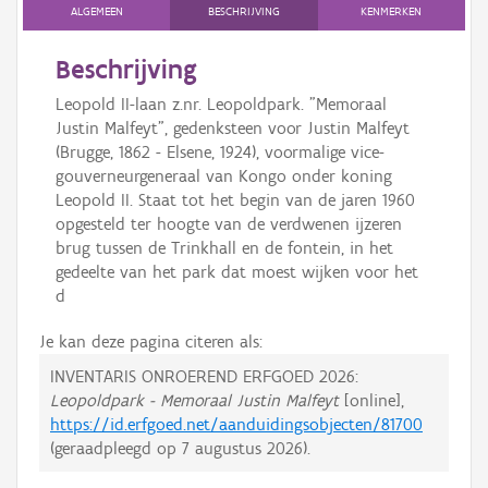
ALGEMEEN
BESCHRIJVING
KENMERKEN
Beschrijving
Leopold II-laan z.nr. Leopoldpark. "Memoraal
Justin Malfeyt", gedenksteen voor Justin Malfeyt
(Brugge, 1862 - Elsene, 1924), voormalige vice-
gouverneurgeneraal van Kongo onder koning
Leopold II. Staat tot het begin van de jaren 1960
opgesteld ter hoogte van de verdwenen ijzeren
brug tussen de Trinkhall en de fontein, in het
gedeelte van het park dat moest wijken voor het
d
Je kan deze pagina citeren als:
INVENTARIS ONROEREND ERFGOED 2026:
Leopoldpark - Memoraal Justin Malfeyt
[online],
https://id.erfgoed.net/aanduidingsobjecten/81700
(geraadpleegd op
7 augustus 2026
).