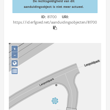
De rechtsgeldigheid van dit
Persoon of collectief
aanduidingsobject is niet meer actueel.
Downloads
ID
81700
URI
https://id.erfgoed.net/aanduidingsobjecten/81700
Hergebruik
Aanmelden
+
−