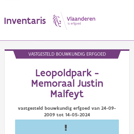
Inventaris
MENU
VASTGESTELD BOUWKUNDIG ERFGOED
Leopoldpark -
Erfgoedobject
Memoraal Justin
Aanduidingsobject
Malfeyt
Waarneming
vastgesteld bouwkundig erfgoed van
24-09-
Thema
2009
tot
14-05-2024
Gebeurtenis