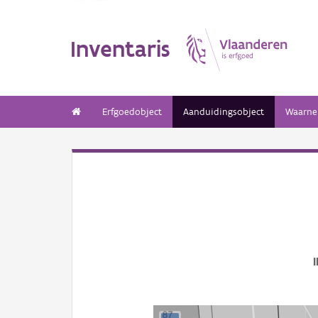
Inventaris
Erfgoedobject
Aanduidingsobject
Waarne