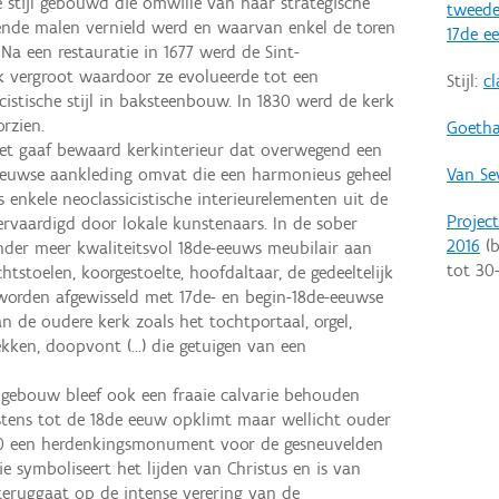
 stijl gebouwd die omwille van haar strategische
tweede
lende malen vernield werd en waarvan enkel de toren
17de e
Na een restauratie in 1677 werd de Sint-
k vergroot waardoor ze evolueerde tot een
Stijl:
cl
cistische stijl in baksteenbouw. In 1830 werd de kerk
rzien.
Goethal
 het gaaf bewaard kerkinterieur dat overwegend een
Van Se
de-eeuwse aankleding omvat die een harmonieus geheel
enkele neoclassicistische interieurelementen uit de
Projec
ervaardigd door lokale kunstenaars. In de sober
2016
(b
nder meer kwaliteitsvol 18de-eeuws meubilair aan
tot
30
htstoelen, koorgestoelte, hoofdaltaar, de gedeeltelijk
e worden afgewisseld met 17de- en begin-18de-eeuwse
n de oudere kerk zoals het tochtportaal, orgel,
kken, doopvont (...) die getuigen van een
kgebouw bleef ook een fraaie calvarie behouden
tens tot de 18de eeuw opklimt maar wellicht ouder
930 een herdenkingsmonument voor de gesneuvelden
e symboliseert het lijden van Christus en is van
teruggaat op de intense verering van de