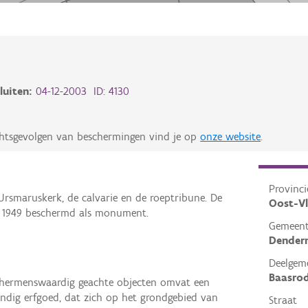
luiten:
04-12-2003 ID: 4130
chtsgevolgen van beschermingen vind je op
onze website
.
Provinci
rsmaruskerk, de calvarie en de roeptribune. De
Oost-V
n 1949 beschermd als monument.
Gemeen
Dender
Deelgem
Baasro
schermenswaardig geachte objecten omvat een
undig erfgoed, dat zich op het grondgebied van
Straat