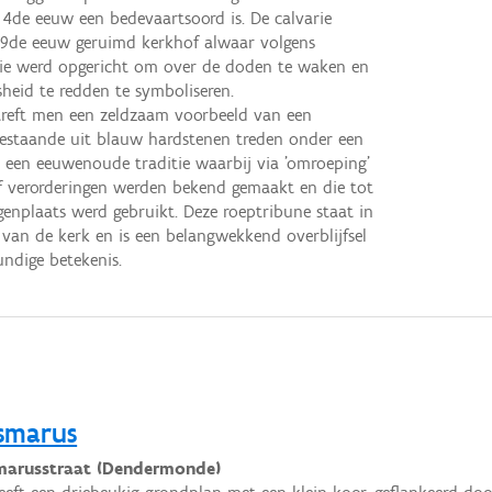
e 4de eeuw een bedevaartsoord is. De calvarie
 19de eeuw geruimd kerkhof alwaar volgens
rie werd opgericht om over de doden te waken en
heid te redden te symboliseren.
 treft men een zeldzaam voorbeeld van een
estaande uit blauw hardstenen treden onder een
n een eeuwenoude traditie waarbij via 'omroeping'
f verorderingen werden bekend gemaakt en die tot
genplaats werd gebruikt. Deze roeptribune staat in
 van de kerk en is een belangwekkend overblijfsel
undige betekenis.
rsmarus
marusstraat (Dendermonde)