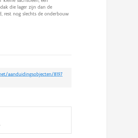
 kleine sacristieën, een
ak die lager zijn dan de
rd, rest nog slechts de onderbouw
.net/aanduidingsobjecten/8197
.