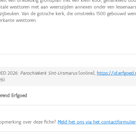
eeft een driebeukig grondplan met een klein koor, geflankeerd door
le westtoren met aan weerszijden annexen onder een lessenaarsd
e zijbeuken. Van de gotische kerk, die omstreeks 1500 gebouwd we
erkante westtoren.
ED 2026:
Parochiekerk Sint-Ursmarus
[online],
https://id.erfgoed
26
).
rend Erfgoed
 opmerking over deze fiche?
Meld het ons via het contactformulier