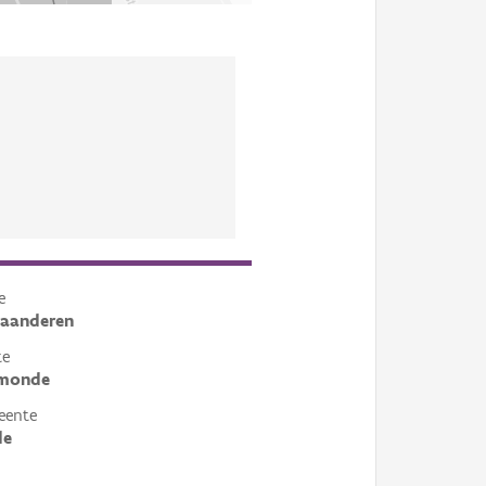
e
laanderen
te
monde
eente
de