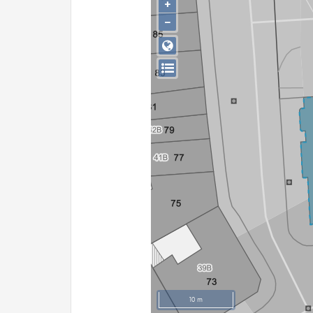
+
−
10 m