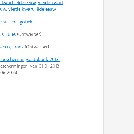
 kwart 19de eeuw
,
vierde kwart
euw
,
vierde kwart 18de eeuw
assicisme
,
gotiek
s, Jules
(Ontwerper)
veren, Frans
(Ontwerper)
t beschermingsdatabank 2013-
eschermingen: van
01-01-2013
-06-2016
)