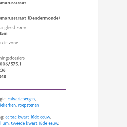
smarusstraat
smarusstraat (Dendermonde)
righeid zone
 15m
akte zone
mingsdossiers
2006/575.1
236
848
gie:
calvariebergen
,
iekerken
,
roepstenen
ng:
eerste kwart 16de eeuw
,
ellum
,
tweede kwart 18de eeuw
,