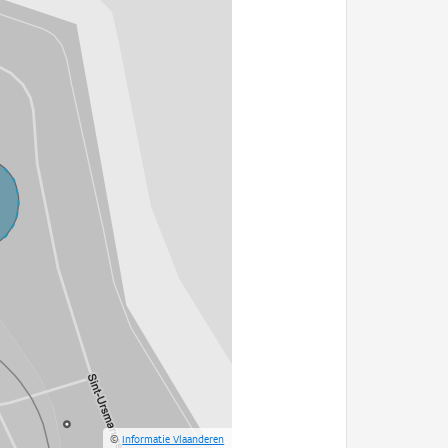
©
Informatie Vlaanderen