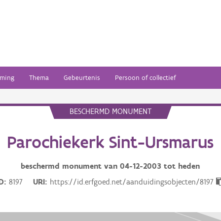
ming
Thema
Gebeurtenis
Persoon of collectief
BESCHERMD MONUMENT
Parochiekerk Sint-Ursmarus
beschermd monument van
04-12-2003
tot heden
ID
8197
URI
https://id.erfgoed.net/aanduidingsobjecten/8197