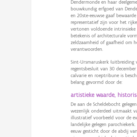
Dendermonde en haar deelgemee
bouwkundig erfgoed van Dender
en 20ste-eeuwse gaaf bewaarde 
representatief zijn voor het rijk
vertonen voldoende intrinsieke 
betekenis of architecturale vorm
zeldzaamheid of gaafheid om h
verantwoorden.
Sint-Ursmaruskerk (uitbreiding
regentsbesluit van 30 december
calvarie en roeptribune is be
belang gevormd door de:
artistieke waarde, histor
De aan de Scheldebocht gelegen
wezenlijk onderdeel uitmaakt v
illustratief voorbeeld voor de e
landelijke gelegen parochiekerk
eeuw gesticht door de abdij van