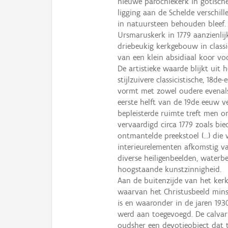
nieuwe parochiekerk in gotische
ligging aan de Schelde verschil
in natuursteen behouden bleef. 
Ursmaruskerk in 1779 aanzienlij
driebeukig kerkgebouw in classi
van een klein absidiaal koor voo
De artistieke waarde blijkt uit
stijlzuivere classicistische, 18
vormt met zowel oudere evenals 
eerste helft van de 19de eeuw v
bepleisterde ruimte treft men o
vervaardigd circa 1779 zoals biec
ontmantelde preekstoel (...) di
interieurelementen afkomstig va
diverse heiligenbeelden, waterbe
hoogstaande kunstzinnigheid.
Aan de buitenzijde van het ker
waarvan het Christusbeeld mins
is en waaronder in de jaren 1
werd aan toegevoegd. De calvari
oudsher een devotieobject dat 