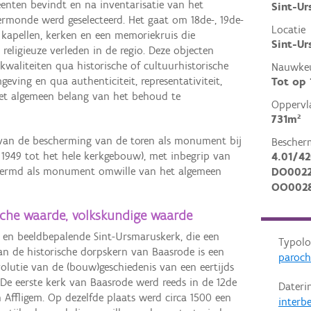
nten bevindt en na inventarisatie van het
Sint-Ur
monde werd geselecteerd. Het gaat om 18de-, 19de-
Locatie
kapellen, kerken en een memoriekruis die
Sint-Ur
e religieuze verleden in de regio. Deze objecten
kwaliteiten qua historische of cultuurhistorische
Nauwkeu
geving en qua authenticiteit, representativiteit,
Tot op
et algemeen belang van het behoud te
Oppervl
731m²
 van de bescherming van de toren als monument bij
Bescher
 1949 tot het hele kerkgebouw), met inbegrip van
4.01/4
schermd als monument omwille van het algemeen
DO002
OO002
ische waarde, volkskundige waarde
 en beeldbepalende Sint-Ursmaruskerk, die een
Typolo
an de historische dorpskern van Baasrode is een
paroch
volutie van de (bouw)geschiedenis van een eertijds
. De eerste kerk van Baasrode werd reeds in de 12de
Dateri
 Affligem. Op dezelfde plaats werd circa 1500 een
interb