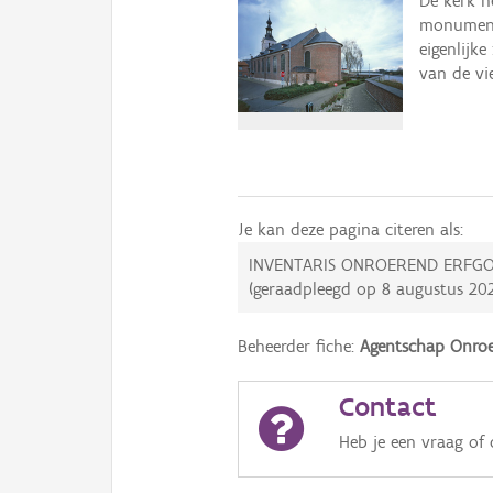
De kerk h
monumenta
eigenlijk
van de vi
Je kan deze pagina citeren als:
INVENTARIS ONROEREND ERFGO
(geraadpleegd op
8 augustus 20
Beheerder fiche:
Agentschap Onroe
Contact
Heb je een vraag of