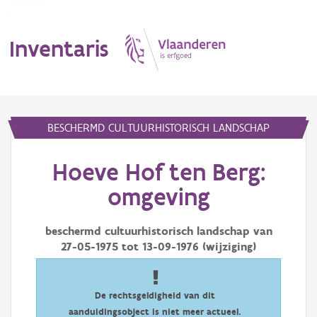
Inventaris
MENU
BESCHERMD CULTUURHISTORISCH LANDSCHAP
Hoeve Hof ten Berg:
Erfgoedobject
omgeving
Aanduidingsobject
beschermd cultuurhistorisch landschap van
Waarneming
27-05-1975
tot
13-09-1976
(wijziging)
Thema
Gebeurtenis
De rechtsgeldigheid van dit
aanduidingsobject is niet meer actueel.