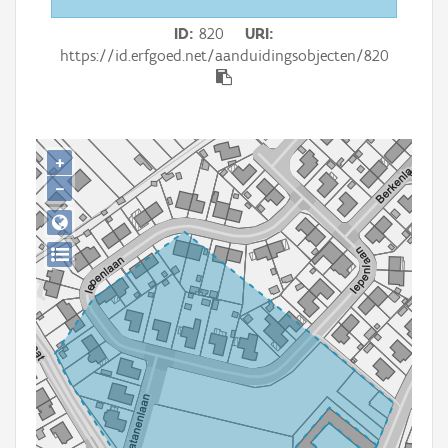
Persoon of collectief
ID
820
URI
Downloads
https://id.erfgoed.net/aanduidingsobjecten/820
Hergebruik
Aanmelden
+
−