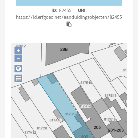
Persoon of collectief
ID
82455
URI
Downloads
https://id.erfgoed.net/aanduidingsobjecten/82455
Hergebruik
Aanmelden
+
−