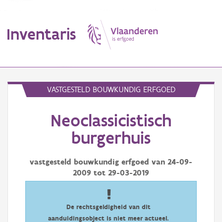
Inventaris
MENU
VASTGESTELD BOUWKUNDIG ERFGOED
Neoclassicistisch
Erfgoedobject
burgerhuis
Aanduidingsobject
vastgesteld bouwkundig erfgoed van
24-09-
Waarneming
2009
tot
29-03-2019
Thema
Gebeurtenis
De rechtsgeldigheid van dit
aanduidingsobject is niet meer actueel.