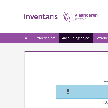
Inventaris
Erfgoedobject
Aanduidingsobject
Waarne
va
ID