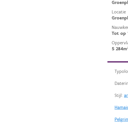
Groenp
Locatie
Groenpl
Nauwkeu
Tot op
Oppervl
5 284m
Typolo
Dateri
Stijl:
a
Hamaid
Pelgrim