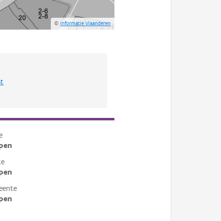
©
Informatie Vlaanderen
st
e
pen
te
pen
eente
pen