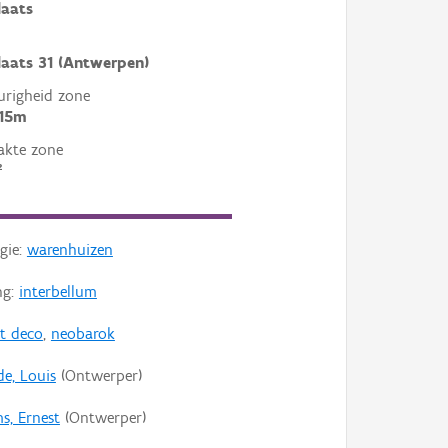
laats
aats 31 (Antwerpen)
righeid zone
 15m
akte zone
²
gie:
warenhuizen
ng:
interbellum
rt deco
,
neobarok
e, Louis
(Ontwerper)
s, Ernest
(Ontwerper)