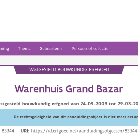
ming
Thema
Gebeurtenis
Persoon of collectief
VASTGESTELD BOUWKUNDIG ERFGOED
Warenhuis Grand Bazar
stgesteld bouwkundig erfgoed van
24-09-2009
tot
29-03-2
De rechtsgeldigheid van dit aanduidingsobject is niet meer actue
83344
URI
https://id.erfgoed.net/aanduidingsobjecten/83344