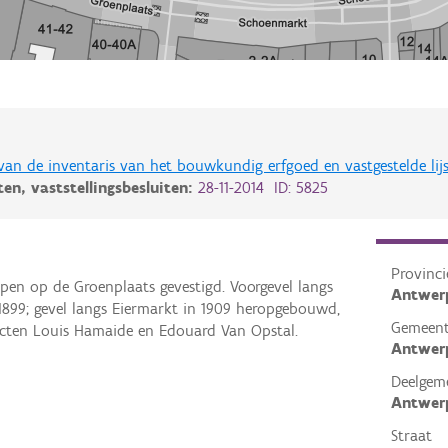
 van de inventaris van het bouwkundig erfgoed en vastgestelde lij
iten,
vaststellingsbesluiten:
28-11-2014 ID: 5825
Provinci
pen op de Groenplaats gevestigd. Voorgevel langs
Antwer
1899; gevel langs Eiermarkt in 1909 heropgebouwd,
Gemeen
ecten Louis Hamaide en Edouard Van Opstal.
Antwer
Deelgem
Antwer
Straat