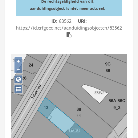
De rechtsgeldigheid van dit
Persoon of collectief
aanduidingsobject is niet meer actueel.
Downloads
ID
83562
URI
https://id.erfgoed.net/aanduidingsobjecten/83562
Hergebruik
Aanmelden
+
−