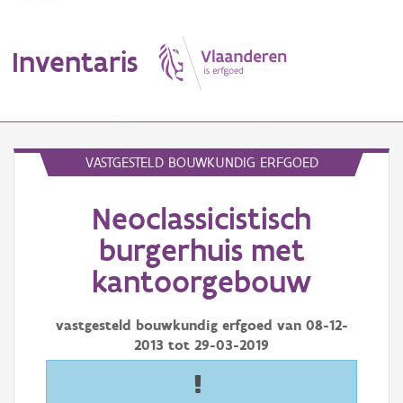
Inventaris
MENU
VASTGESTELD BOUWKUNDIG ERFGOED
Neoclassicistisch
Erfgoedobject
burgerhuis met
Aanduidingsobject
kantoorgebouw
Waarneming
vastgesteld bouwkundig erfgoed van
08-12-
Thema
2013
tot
29-03-2019
Gebeurtenis