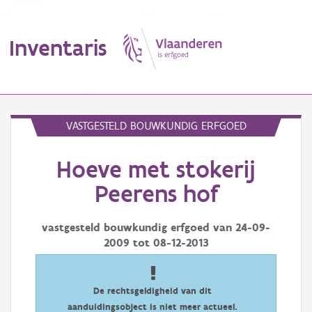
Inventaris
MENU
VASTGESTELD BOUWKUNDIG ERFGOED
Hoeve met stokerij
Erfgoedobject
Peerens hof
Aanduidingsobject
vastgesteld bouwkundig erfgoed van
24-09-
Waarneming
2009
tot
08-12-2013
Thema
Gebeurtenis
De rechtsgeldigheid van dit
aanduidingsobject is niet meer actueel.