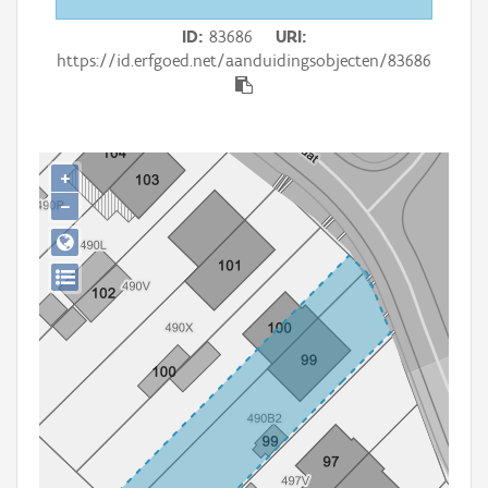
Persoon of collectief
ID
83686
URI
Downloads
https://id.erfgoed.net/aanduidingsobjecten/83686
Hergebruik
Aanmelden
+
−