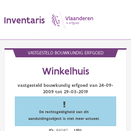
Inventaris
MENU
VASTGESTELD BOUWKUNDIG ERFGOED
Winkelhuis
Erfgoedobject
Aanduidingsobject
vastgesteld bouwkundig erfgoed van
24-09-
2009
tot
29-03-2019
Waarneming
Thema
De rechtsgeldigheid van dit
aanduidingsobject is niet meer actueel.
Gebeurtenis
ID
84087
URI