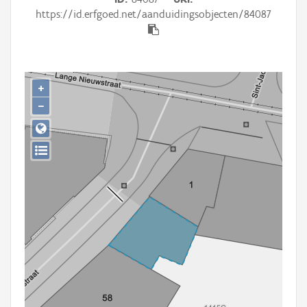
Persoon of collectief
https://id.erfgoed.net/aanduidingsobjecten/84087
Downloads
Hergebruik
+
Aanmelden
−