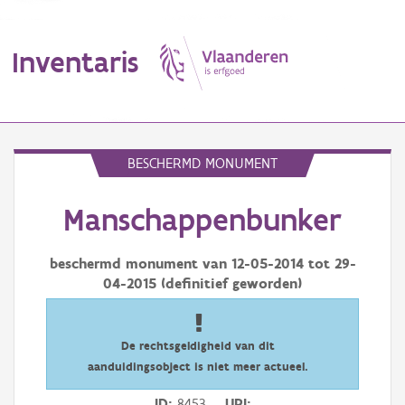
Inventaris
MENU
BESCHERMD MONUMENT
Manschappenbunker
Erfgoedobject
Aanduidingsobject
beschermd monument van
12-05-2014
tot
29-
04-2015
(definitief geworden)
Waarneming
Thema
De rechtsgeldigheid van dit
aanduidingsobject is niet meer actueel.
Gebeurtenis
ID
8453
URI