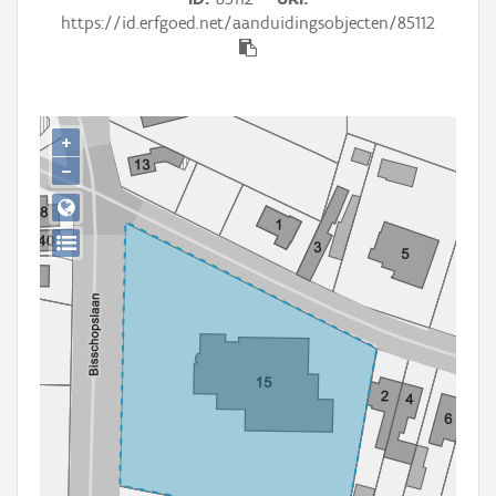
Persoon of collectief
https://id.erfgoed.net/aanduidingsobjecten/85112
Downloads
Hergebruik
+
Aanmelden
−