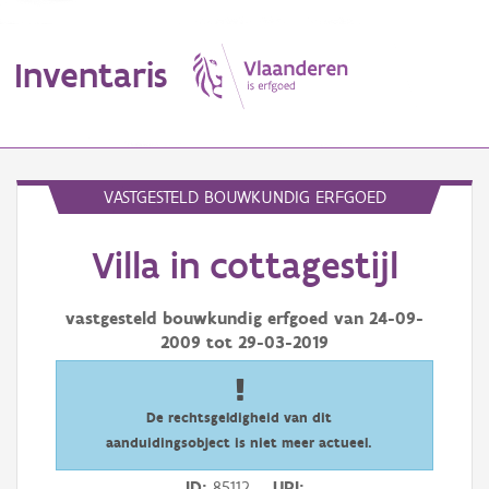
Inventaris
MENU
VASTGESTELD BOUWKUNDIG ERFGOED
Villa in cottagestijl
Erfgoedobject
Aanduidingsobject
vastgesteld bouwkundig erfgoed van
24-09-
2009
tot
29-03-2019
Waarneming
Thema
De rechtsgeldigheid van dit
aanduidingsobject is niet meer actueel.
Gebeurtenis
ID
85112
URI