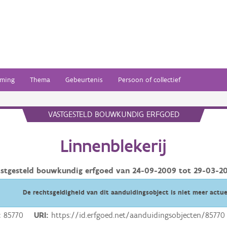
ming
Thema
Gebeurtenis
Persoon of collectief
VASTGESTELD BOUWKUNDIG ERFGOED
Linnenblekerij
stgesteld bouwkundig erfgoed van
24-09-2009
tot
29-03-2
De rechtsgeldigheid van dit aanduidingsobject is niet meer actue
85770
URI
https://id.erfgoed.net/aanduidingsobjecten/85770