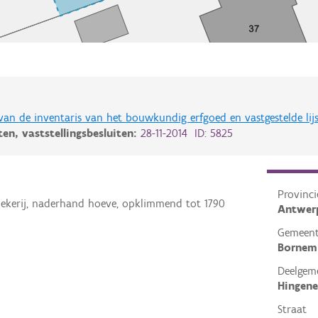
 van de inventaris van het bouwkundig erfgoed en vastgestelde lij
iten,
vaststellingsbesluiten:
28-11-2014 ID: 5825
Provinci
lekerij, naderhand hoeve, opklimmend tot 1790
Antwer
Gemeen
Bornem
Deelgem
Hingene
Straat