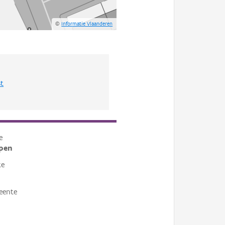
©
Informatie Vlaanderen
st
e
pen
te
eente