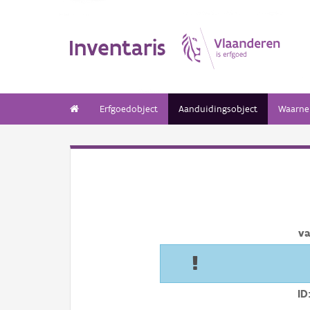
Inventaris
Erfgoedobject
Aanduidingsobject
Waarne
va
ID