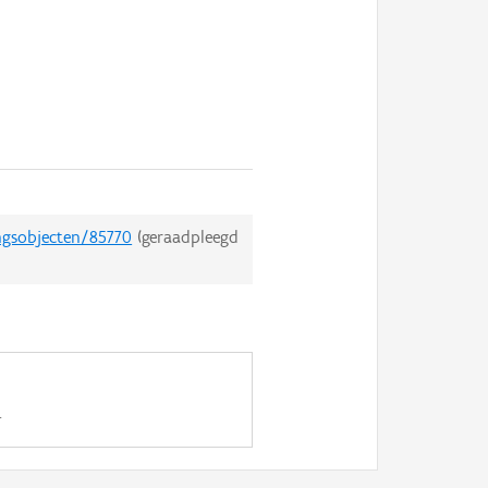
ngsobjecten/85770
(geraadpleegd
.