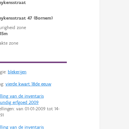
uykensstraat
uykensstraat 47 (Bornem)
righeid zone
 15m
akte zone
gie:
blekerijen
ng:
vierde kwart 18de eeuw
lling van de inventaris
undig erfgoed 2009
ellingen: van
01-01-2009
tot
14-
09
)
lling van de inventaris