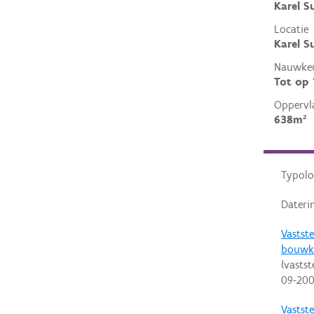
Karel S
Locatie
Karel S
Nauwkeu
Tot op
Oppervl
638m²
Typolo
Dateri
Vastste
bouwk
(vastst
09-20
Vastste