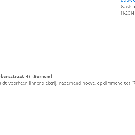
(vastst
11-2014
ykensstraat 47 (Bornem)
uidt voorheen linnenblekerij, naderhand hoeve, opklimmend tot 1